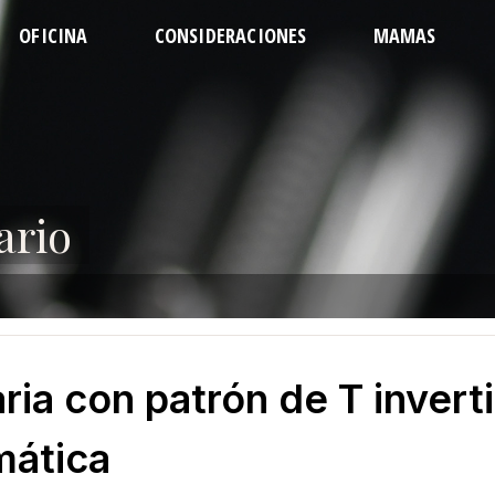
OFICINA
CONSIDERACIONES
MAMAS
EL EQUIPO
PREPARATIVOS
CONTORNEADA
ABDO
DIRECCIONES
RECUPERACIÓN
REVISIÓN
LIPO D
REGULACIONES
CUÁNDO LLAMAR
AUMENTO
LIP
CITA
PREGUNTAS
LEVANTAMIENTO
LIPOSUC
REDUCCIÓN
LEVAN
LIPO 
ario
a con patrón de T invert
mática