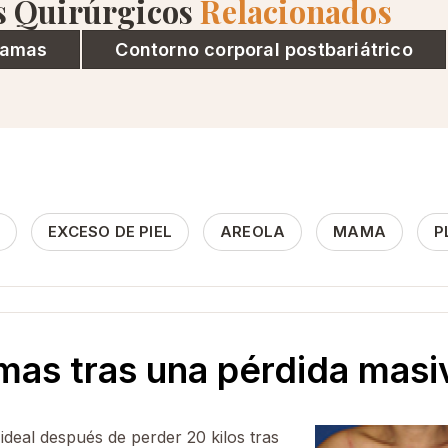
s Quirúrgicos
Relacionados
mamas
Contorno corporal postbariátrico
L
EXCESO DE PIEL
AREOLA
MAMA
P
mas tras una pérdida masi
deal después de perder 20 kilos tras