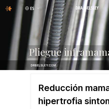
DRA. BELSLEY
ES
FILOSOFÍA
CREDENCIALES
Pliegue inframam
DRBELSLEY.COM
Reducción mamari
hipertrofia sinto