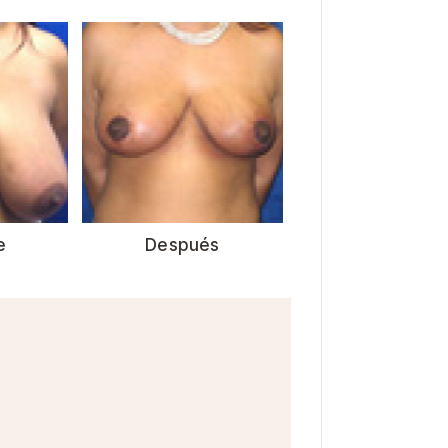
e
Después