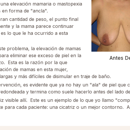
a una elevación mamaria o mastopexia
s en forma de "ancla".
an cantidad de peso, el punto final
mente y la mama parece continuar
 es lo que le ha ocurrido a esta
ste problema, la elevación de mamas
para eliminar ese exceso de piel en la
Antes D
zo. Esta es la razón por la que
vación de mamas en esta mujer,
argas y más difíciles de disimular en traje de baño.
ervención, es evidente que ya no hay un "ala" de piel que c
redondeada y termina como suele hacerlo antes del lado de
 visible allí. Este es un ejemplo de lo que yo llamo "comp
te para cada paciente: una cicatriz o un mejor contorno. 