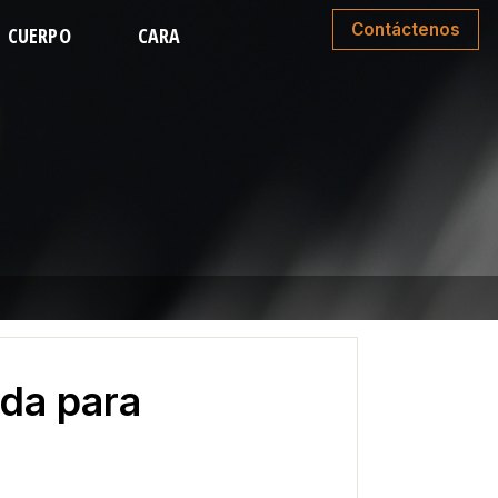
Contáctenos
CUERPO
CARA
MINOPLASTIA
LIPOSUCCIÓN FACIAL
E MEDIO CUERPO
RINOPLASTIA
O DE BRAZOS
ESTIRAMIENTO FACIAL
CIÓN DE ESPALDA
ESTIRAMIENTO DE CUELLO
TA DE BRAZOS
LEVANTA DE PÁRPADOS
PARTE INFERIOR
LEVANTAMIENTO DE CEJAS
ida para