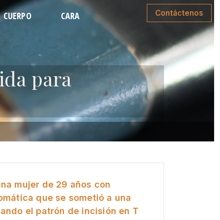
Contáctenos
CUERPO
CARA
MINOPLASTIA
LIPOSUCCIÓN FACIAL
E MEDIO CUERPO
RINOPLASTIA
O DE BRAZOS
ESTIRAMIENTO FACIAL
ida para
CIÓN DE ESPALDA
ESTIRAMIENTO DE CUELLO
TA DE BRAZOS
LEVANTA DE PÁRPADOS
PARTE INFERIOR
LEVANTAMIENTO DE CEJAS
una mujer de 29 años con
tomática que se sometió a una
ando el patrón de incisión en T