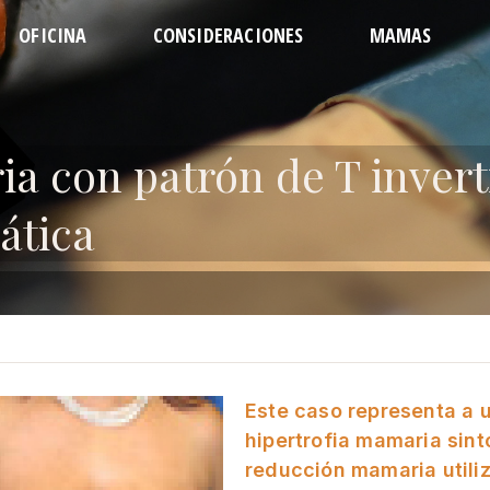
OFICINA
CONSIDERACIONES
MAMAS
EL EQUIPO
PREPARATIVOS
CONTORNEADA
ABDO
DIRECCIONES
RECUPERACIÓN
REVISIÓN
LIPO D
REGULACIONES
CUÁNDO LLAMAR
AUMENTO
LIP
 con patrón de T invert
CITA
PREGUNTAS
LEVANTAMIENTO
LIPOSUC
REDUCCIÓN
LEVAN
LIPO 
ática
Este caso representa a 
hipertrofia mamaria sin
reducción mamaria utiliz