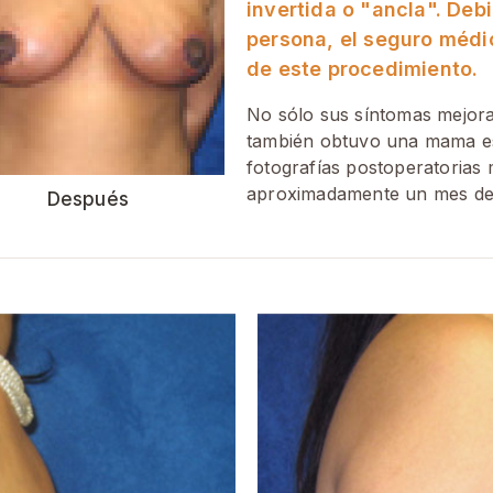
invertida o "ancla". Deb
persona, el seguro médi
de este procedimiento.
No sólo sus síntomas mejora
también obtuvo una mama e
fotografías postoperatorias
aproximadamente un mes des
Después