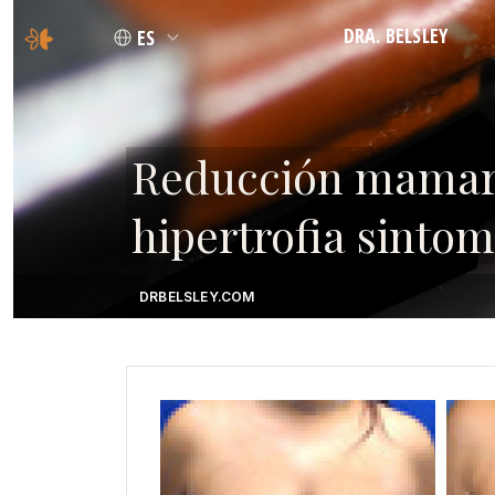
DRA. BELSLEY
ES
FILOSOFÍA
CREDENCIALES
Reducción mamaria
hipertrofia sintom
DRBELSLEY.COM