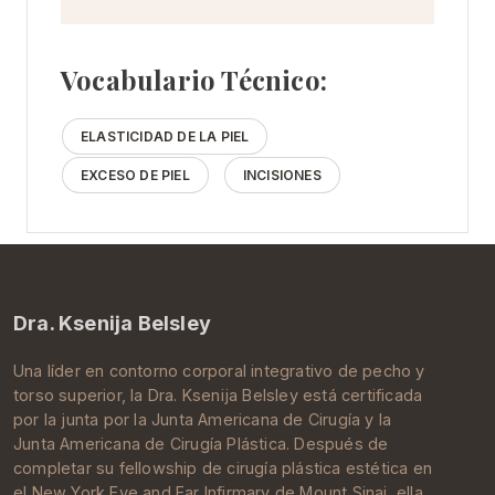
Vocabulario Técnico:
ELASTICIDAD DE LA PIEL
EXCESO DE PIEL
INCISIONES
Dra. Ksenija Belsley
Una líder en contorno corporal integrativo de pecho y
torso superior, la Dra.
Ksenija Belsley
está certificada
por la junta por la
Junta Americana de Cirugía
y la
Junta Americana de Cirugía Plástica
. Después de
completar su
fellowship de cirugía plástica estética
en
el New York Eye and Ear Infirmary de
Mount Sinai
, ella