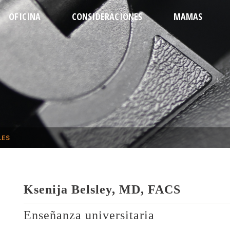
OFICINA
CONSIDERACIONES
MAMAS
EL EQUIPO
PREPARATIVOS
CONTORNEADA
ABDO
DIRECCIONES
RECUPERACIÓN
REVISIÓN
LIPO D
REGULACIONES
CUÁNDO LLAMAR
AUMENTO
LIP
CITA
PREGUNTAS
LEVANTAMIENTO
LIPOSUC
REDUCCIÓN
LEVAN
LIPO 
LES
Ksenija Belsley, MD, FACS
Enseñanza universitaria