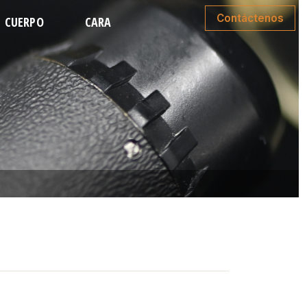
Contáctenos
CUERPO
CARA
MINOPLASTIA
LIPOSUCCIÓN FACIAL
E MEDIO CUERPO
RINOPLASTIA
O DE BRAZOS
ESTIRAMIENTO FACIAL
CIÓN DE ESPALDA
ESTIRAMIENTO DE CUELLO
TA DE BRAZOS
LEVANTA DE PÁRPADOS
PARTE INFERIOR
LEVANTAMIENTO DE CEJAS