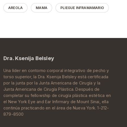
AREOLA
MAMA
PLIEGUE INFRAMAMARIO
Dra. Ksenija Belsley
Una líder en contorno corporal integrativo de pecho y
torso superior, la Dra.
Ksenija Belsley
está certificada
por la junta por la
Junta Americana de Cirugía
y la
Junta Americana de Cirugía Plástica
. Después de
completar su
fellowship de cirugía plástica estética
en
el New York Eye and Ear Infirmary de
Mount Sinai
, ella
continúa practicando en el área de
Nueva York
. 1-212-
879-8500