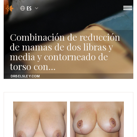
ES
Combinación de reducción
de mamas de dos libras y
media y contorneado de
torso con…
DRBELSLEY.COM