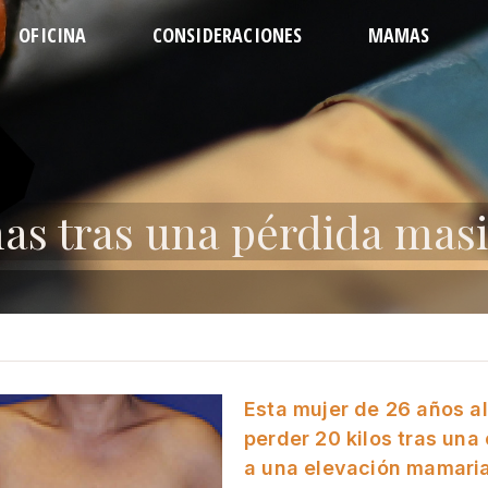
OFICINA
CONSIDERACIONES
MAMAS
EL EQUIPO
PREPARATIVOS
CONTORNEADA
ABDO
DIRECCIONES
RECUPERACIÓN
REVISIÓN
LIPO D
REGULACIONES
CUÁNDO LLAMAR
AUMENTO
LIP
CITA
PREGUNTAS
LEVANTAMIENTO
LIPOSUC
REDUCCIÓN
LEVAN
LIPO 
s tras una pérdida masi
Esta mujer de 26 años a
perder 20 kilos tras una
a una elevación mamari