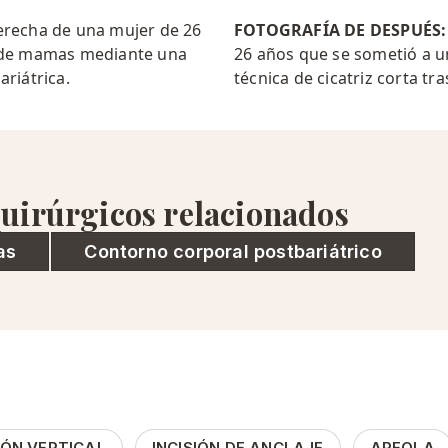
derecha de una mujer de 26
FOTOGRAFÍA DE DESPUÉS
 de mamas mediante una
26 años que se sometió a 
ariátrica.
técnica de cicatriz corta tra
uirúrgicos relacionados
as
Contorno corporal postbariátrico
IÓN VERTICAL
INCISIÓN DE ANCLAJE
AREOLA