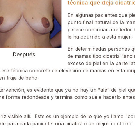
técnica que deja cicatri
En algunas pacientes que pi
punto final natural de la m
parece continuar alrededor h
le ha ocurrido a esta mujer.
En determinadas personas qu
Después
de mamas tipo cicatriz "ancl
exceso de piel en la parte la
 esa técnica concreta de elevación de mamas en esta muje
en traje de baño.
ntervención, es evidente que ya no hay un "ala" de piel qu
una forma redondeada y termina como suele hacerlo antes 
z visible allí. Este es un ejemplo de lo que yo llamo "co
nte para cada paciente: una cicatriz o un mejor contorno