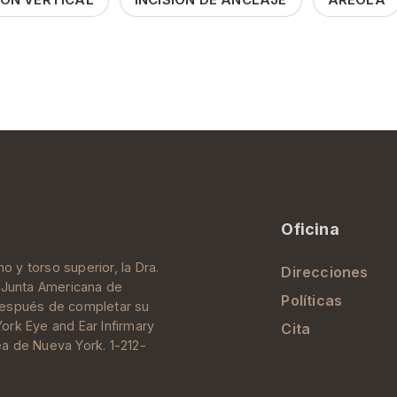
Oficina
o y torso superior, la Dra.
Direcciones
a
Junta Americana de
Políticas
Después de completar su
ork Eye and Ear Infirmary
Cita
rea de
Nueva York
. 1-212-