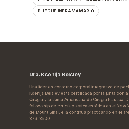
PLIEGUE INFRAMAMARIO
Dra. Ksenija Belsley
Una líder en contorno corporal integrativo de pech
Ksenija Belsley
está certificada por la junta por l
Cirugía
y la
Junta Americana de Cirugía Plástica
. 
fellowship de cirugía plástica estética
en el New Y
de
Mount Sinai
, ella continúa practicando en el á
879-8500