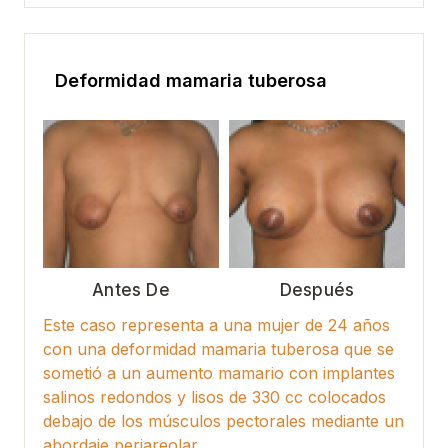
Deformidad mamaria tuberosa
Antes De
Después
Este caso representa a una mujer de 24 años
con una deformidad mamaria tuberosa que se
sometió a un aumento mamario con implantes
salinos redondos y lisos de 330 cc colocados
debajo de los músculos pectorales mediante un
abordaje periareolar.