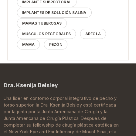
IMPLANTE SUBPECTORAL
IMPLANTES DE SOLUCIÓN SALINA
MAMAS TUBEROSAS
MÚSCULOS PECTORALES
AREOLA
MAMA
PEZÓN
Dra. Ksenija Belsley
Una líder en contorno corporal integrativo de pecho y
torso superior, la Dra.
Ksenija Belsley
está certificada
por la junta por la
Junta Americana de Cirugía
y la
Junta Americana de Cirugía Plástica
. Después de
completar su
fellowship de cirugía plástica estética
en
el New York Eye and Ear Infirmary de
Mount Sinai
, ella