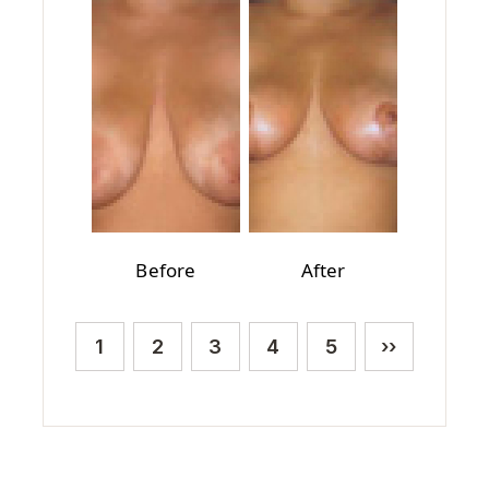
Before
After
Paginación
1
2
3
4
5
››
Página actual
Página
Página
Página
Página
Siguiente